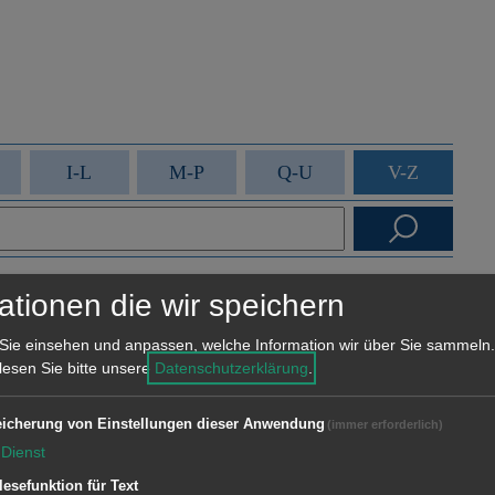
I-L
M-P
Q-U
V-Z
ationen die wir speichern
Sie einsehen und anpassen, welche Information wir über Sie sammeln.
 lesen Sie bitte unsere
Datenschutzerklärung
.
icherung von Einstellungen dieser Anwendung
(immer erforderlich)
tädtischen Jugendhäuser in Aalen
Dienst
lesefunktion für Text