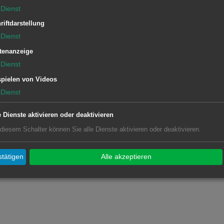
inden-Anzeige von
Dienst
riftdarstellung
Dienst
tenanzeige
Dienst
pielen von Videos
Dienst
e Dienste aktivieren oder deaktivieren
 diesem Schalter können Sie alle Dienste aktivieren oder deaktivieren.
erbestätigung)
tätigen
Alle akzeptieren
n.