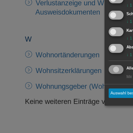
Verlustanzeige und Wiederauff
↓
1
Ausweisdokumenten
Sch
↓
1
Kar
W
↓
1
Abs
Wohnortänderungen
↓
1
All
Wohnsitzerklärungen
Mit
Wohnungsgeber (Wohnungsgeb
Auswahl bes
Keine weiteren Einträge vorhande