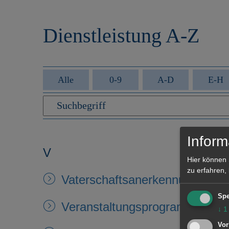
r
e
i
n
Dienstleistung A-Z
n
g
e
n
Alle
0-9
A-D
E-H
Inform
V
Hier können 
zu erfahren,
Vaterschaftsanerkennung
Spe
Veranstaltungsprogramm der s
↓
1
Vor