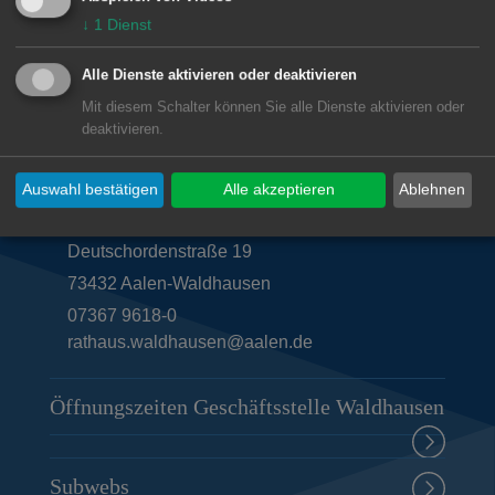
↓
1
Dienst
Alle Dienste aktivieren oder deaktivieren
Mit diesem Schalter können Sie alle Dienste aktivieren oder
deaktivieren.
Unsere Anschrift
Auswahl bestätigen
Alle akzeptieren
Ablehnen
Geschäftsstelle Waldhausen
Deutschordenstraße 19
73432
Aalen-Waldhausen
07367 9618-0
rathaus.waldhausen@aalen.de
Öffnungszeiten Geschäftsstelle Waldhausen
Subwebs