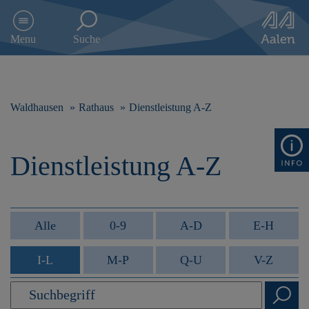
D
i
Menu
Suche
r
e
k
t
z
Waldhausen
Rathaus
Dienstleistung A-Z
u
m
I
Dienstleistung A-Z
n
h
a
l
t
Alle
0-9
A-D
E-H
s
p
I-L
M-P
Q-U
V-Z
r
i
n
g