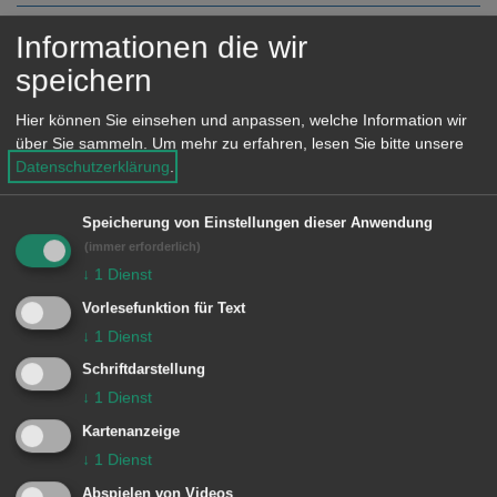
e
n
Informationen die wir
speichern
K
Hier können Sie einsehen und anpassen, welche Information wir
Kindererziehungszeiten,
über Sie sammeln.
Um mehr zu erfahren, lesen Sie bitte unsere
Datenschutzerklärung
.
Bescheinigung
Speicherung von Einstellungen dieser Anwendung
Kirchenaustritt
(immer erforderlich)
↓
1
Dienst
Vorlesefunktion für Text
L
↓
1
Dienst
Schriftdarstellung
Lebensbescheinigung
↓
1
Dienst
Kartenanzeige
Keine weiteren Einträge vorhanden.
↓
1
Dienst
Abspielen von Videos