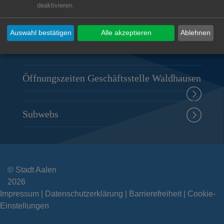
deaktivieren.
Deutschordenstraße 19
73432
Aalen-Waldhausen
Auswahl bestätigen
Alle akzeptieren
Ablehnen
07367 9618-0
rathaus.waldhausen@aalen.de
Öffnungszeiten Geschäftsstelle Waldhausen
Subwebs
© Stadt Aalen
2026
Impressum
Datenschutzerklärung
Barrierefreiheit
Cookie-
Einstellungen