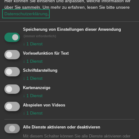
Hier können Sie einsehen und anpassen, welche Information wir
e
über Sie sammeln.
Um mehr zu erfahren, lesen Sie bitte unsere
n
Datum auswählen
Datenschutzerklärung
.
Kinder und Jugend
Speicherung von Einstellungen dieser Anwendung
(immer erforderlich)
Fehler beim Laden der Daten. Bitte
↓
1
Dienst
versuchen Sie es später erneut.
Vorlesefunktion für Text
↓
1
Dienst
Schriftdarstellung
↓
1
Dienst
Kartenanzeige
↓
1
Dienst
Abspielen von Videos
↓
1
Dienst
Unsere Anschrift
Alle Dienste aktivieren oder deaktivieren
Geschäftsstelle Waldhausen
Mit diesem Schalter können Sie alle Dienste aktivieren oder