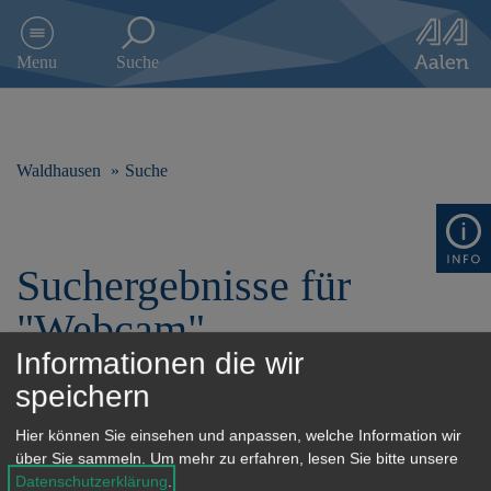
D
i
Menu
Suche
r
e
k
t
z
Waldhausen
Suche
u
m
I
n
Suchergebnisse für
h
a
"Webcam"
l
t
Informationen die wir
s
speichern
p
r
Filterung
Hier können Sie einsehen und anpassen, welche Information wir
i
über Sie sammeln.
Um mehr zu erfahren, lesen Sie bitte unsere
n
Datenschutzerklärung
.
g