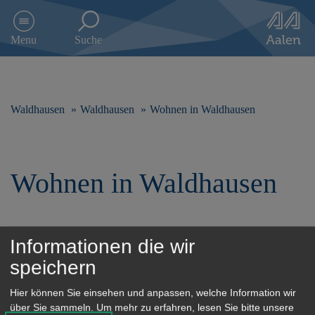
D
i
Menu
Suche
r
e
k
t
z
Waldhausen
Waldhausen
Wohnen in Waldhausen
u
m
I
n
Wohnen in Waldhausen
h
a
l
t
s
Informationen die wir
p
Potential Bauland
speichern
r
i
Hier können Sie einsehen und anpassen, welche Information wir
n
über Sie sammeln.
Um mehr zu erfahren, lesen Sie bitte unsere
g