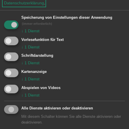
ZU POTENTIAL BAULAND
Datenschutzerklärung
.
e
n
Speicherung von Einstellungen dieser Anwendung
(immer erforderlich)
Verfügbare Bauplätze
↓
1
Dienst
Vorlesefunktion für Text
↓
1
Dienst
ZU VERFÜGBARE BAUPLÄTZE
Schriftdarstellung
↓
1
Dienst
Kartenanzeige
↓
1
Dienst
Abspielen von Videos
Unsere Anschrift
↓
1
Dienst
Geschäftsstelle Waldhausen
Alle Dienste aktivieren oder deaktivieren
Deutschordenstraße 19
Mit diesem Schalter können Sie alle Dienste aktivieren oder
73432
Aalen-Waldhausen
deaktivieren.