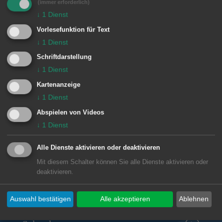
(immer erforderlich)
e
Für die von Ihnen ausgewählten Filter
↓
1
Dienst
n
liegen leider keine Inhalte vor
Vorlesefunktion für Text
↓
1
Dienst
Schriftdarstellung
↓
1
Dienst
Kartenanzeige
↓
1
Dienst
Abspielen von Videos
Unsere Anschrift
↓
1
Dienst
Grundschule Waldhausen
Alle Dienste aktivieren oder deaktivieren
Hochmeisterstraße 14
Mit diesem Schalter können Sie alle Dienste aktivieren oder
73432
Aalen-Waldhausen
deaktivieren.
07367 2420
poststelle@04125350.schule.bwl.de
Auswahl bestätigen
Alle akzeptieren
Ablehnen