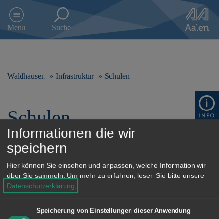
D
i
Menu
Suche
r
e
k
t
z
Waldhausen
Infrastruktur
Schulen
u
m
I
Schulen
n
h
Informationen die wir
a
l
speichern
t
Alle
0-9
A-D
E-H
s
Hier können Sie einsehen und anpassen, welche Information wir
p
über Sie sammeln.
Um mehr zu erfahren, lesen Sie bitte unsere
I-L
M-P
Q-U
V-Z
r
Datenschutzerklärung
.
i
n
Speicherung von Einstellungen dieser Anwendung
g