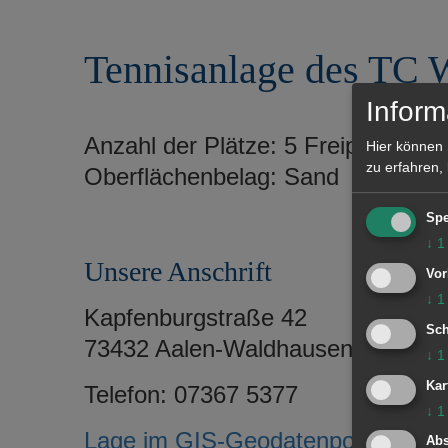
r
e
i
n
Tennisanlage des TC 
n
g
e
Inform
n
Anzahl der Plätze: 5 Freiplätze
Hier können 
zu erfahren,
Oberflächenbelag: Sand
Spe
↓
1
Unsere Anschrift
Vor
↓
1
Kapfenburgstraße 42
Sch
73432 Aalen-Waldhausen
↓
1
Kar
Telefon: 07367 5377
↓
1
Lage im GIS-Geodatenportal
Abs