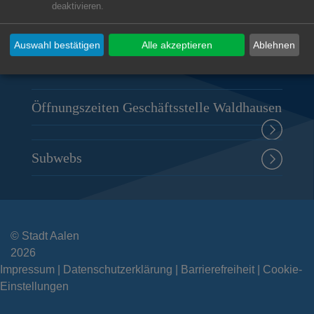
deaktivieren.
Deutschordenstraße 19
73432
Aalen-Waldhausen
Auswahl bestätigen
Alle akzeptieren
Ablehnen
07367 9618-0
rathaus.waldhausen@aalen.de
Öffnungszeiten Geschäftsstelle Waldhausen
Subwebs
© Stadt Aalen
2026
Impressum
Datenschutzerklärung
Barrierefreiheit
Cookie-
Einstellungen