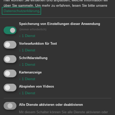
Hier können Sie einsehen und anpassen, welche Information wir
e
über Sie sammeln.
Um mehr zu erfahren, lesen Sie bitte unsere
n
2 Treffer
Datenschutzerklärung
.
Speicherung von Einstellungen dieser Anwendung
Dienstleistung A-Z
(immer erforderlich)
Personalausweis
↓
1
Dienst
Vorlesefunktion für Text
↓
1
Dienst
Dienstleistung A-Z
Reisepass
Schriftdarstellung
↓
1
Dienst
Kartenanzeige
↓
1
Dienst
Abspielen von Videos
↓
1
Dienst
Unsere Anschrift
Alle Dienste aktivieren oder deaktivieren
Geschäftsstelle Waldhausen
Mit diesem Schalter können Sie alle Dienste aktivieren oder