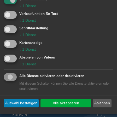
e
↓
1
Dienst
Einrichtung
n
Vorlesefunktion für Text
Narrenzunft Waldhausen e.V.
↓
1
Dienst
Schriftdarstellung
↓
1
Dienst
Kartenanzeige
↓
1
Dienst
Unsere Anschrift
Abspielen von Videos
↓
1
Dienst
Narrenzunft Waldhausen e.V.
Alle Dienste aktivieren oder deaktivieren
Kapfenburgstraße 4
Mit diesem Schalter können Sie alle Dienste aktivieren oder
73432
Aalen-Waldhausen
deaktivieren.
praesidium.nzw@gmail.com
Auswahl bestätigen
Alle akzeptieren
Ablehnen
Subwebs