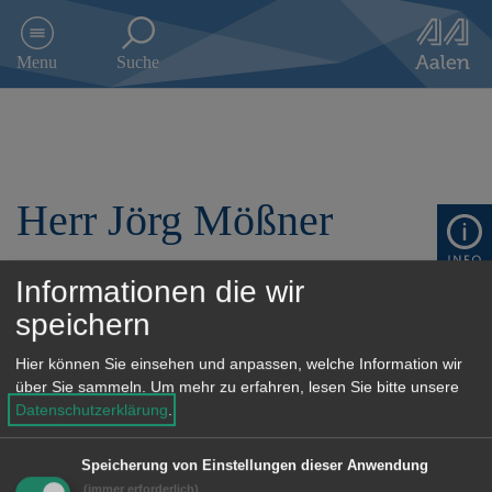
D
i
Menu
Suche
r
e
k
t
z
u
Herr Jörg Mößner
m
I
n
h
Informationen die wir
a
Vorsitzender
speichern
l
t
Hier können Sie einsehen und anpassen, welche Information wir
s
Anschrift
über Sie sammeln.
Um mehr zu erfahren, lesen Sie bitte unsere
p
Datenschutzerklärung
.
r
Telefon: 07367 923521
i
n
Speicherung von Einstellungen dieser Anwendung
g
(immer erforderlich)