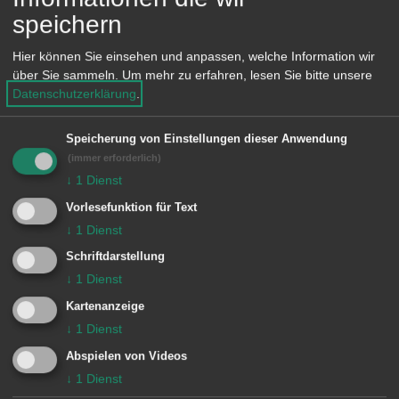
e
speichern
n
Unsere Anschrift
Hier können Sie einsehen und anpassen, welche Information wir
über Sie sammeln.
Um mehr zu erfahren, lesen Sie bitte unsere
Hochmeisterstraße 14
Datenschutzerklärung
.
73432 Aalen-Waldhausen
Speicherung von Einstellungen dieser Anwendung
(immer erforderlich)
Telefon: 07367 2420
↓
1
Dienst
Fax: 07367 922869
Vorlesefunktion für Text
E-Mail:
↓
1
Dienst
poststelle@04125350.schule.bwl.de
Schriftdarstellung
↓
1
Dienst
Lage im GIS-Geodatenportal anzeigen
Kartenanzeige
↓
1
Dienst
Abspielen von Videos
↓
1
Dienst