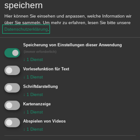
unter der Leitung von Christoph Wegel.
speichern
Hier können Sie einsehen und anpassen, welche Information wir
über Sie sammeln.
Um mehr zu erfahren, lesen Sie bitte unsere
Weitere Gedenkfeiern finden statt:
Datenschutzerklärung
.
Ebnat:
10 Uhr beim Kriegerdenkmal
Speicherung von Einstellungen dieser Anwendung
(immer erforderlich)
Fachsenfeld:
11 Uhr beim
↓
1
Dienst
Kriegerdenkmal
Vorlesefunktion für Text
↓
1
Dienst
Hofen:
10.45 Uhr beim Kriegerdenkmal
Schriftdarstellung
der Johannes-Kapelle
↓
1
Dienst
Kartenanzeige
Röthardt:
14 Uhr beim Ehrenmal
↓
1
Dienst
Unterkochen:
11.30 Uhr beim
Abspielen von Videos
↓
1
Dienst
Kriegerdenkmal