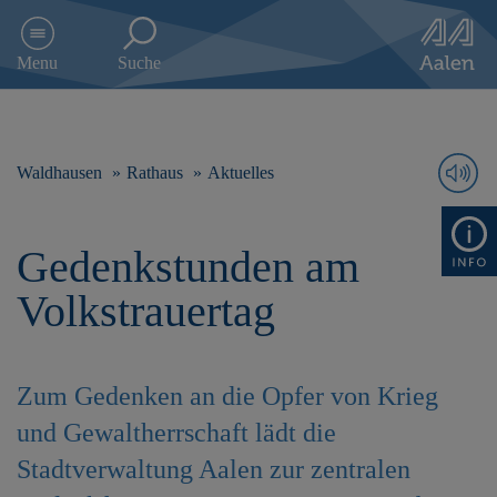
D
i
Menu
Suche
r
e
k
t
z
Waldhausen
Rathaus
Aktuelles
u
m
I
Gedenkstunden am
n
h
Volkstrauertag
a
l
t
s
Zum Gedenken an die Opfer von Krieg
p
r
und Gewaltherrschaft lädt die
i
Stadtverwaltung Aalen zur zentralen
n
g