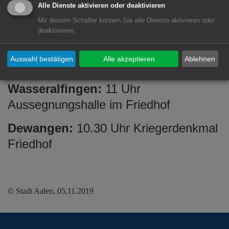
Alle Dienste aktivieren oder deaktivieren
Unterrombach:
11.15 Uhr beim
Mit diesem Schalter können Sie alle Dienste aktivieren oder
Ehrenmal im Friedhof
deaktivieren.
Waldhausen:
9.45 Uhr beim Ehrenmal
Auswahl bestätigen
Alle akzeptieren
Ablehnen
Friedhof
Wasseralfingen:
11 Uhr
Aussegnungshalle im Friedhof
Dewangen:
10.30 Uhr Kriegerdenkmal
Friedhof
© Stadt Aalen, 05.11.2019