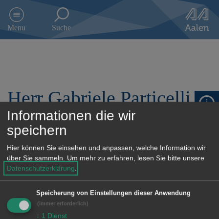
D
i
Menu
Suche
r
e
k
t
z
u
Herr Gabriele Particelli
m
I
Informationen die wir
n
h
speichern
a
1. Vorsitzender
l
Hier können Sie einsehen und anpassen, welche Information wir
t
über Sie sammeln.
Um mehr zu erfahren, lesen Sie bitte unsere
s
Anschrift
Datenschutzerklärung
.
p
r
E-Mail:
patricelli@gmx.de
Speicherung von Einstellungen dieser Anwendung
i
(immer erforderlich)
n
g
↓
1
Dienst