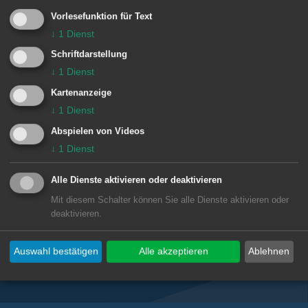
e
Vorlesefunktion für Text
Einrichtung
n
↓
1
Dienst
Hundefreunde Waldhausen e.V.
Schriftdarstellung
↓
1
Dienst
Kartenanzeige
↓
1
Dienst
Abspielen von Videos
↓
1
Dienst
Unsere Anschrift
Alle Dienste aktivieren oder deaktivieren
Hundefreunde Waldhausen e.V.
Mit diesem Schalter können Sie alle Dienste aktivieren oder
deaktivieren.
kontaktformular@hundefreunde-waldhausen.de
Auswahl bestätigen
Alle akzeptieren
Ablehnen
Subwebs