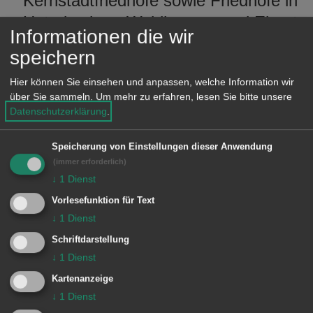
Kernstadtfriedhöfe sowie Friedhöfe in
Unterkochen, Waldhausen und Ebnat
Informationen die wir
Bestellung des Geistlichen für
speichern
Beerdigungen auf den
Hier können Sie einsehen und anpassen, welche Information wir
Kernstadtfriedhöfen, ansonsten sind
über Sie sammeln.
Um mehr zu erfahren, lesen Sie bitte unsere
die Ortschaftsverwaltungen selbst
Datenschutzerklärung
.
zuständig
Speicherung von Einstellungen dieser Anwendung
Grabauswahl mit den Angehörigen für
(immer erforderlich)
↓
1
Dienst
Beerdigungen auf den
Kernstadtfriedhöfen, ansonsten sind
Vorlesefunktion für Text
↓
1
Dienst
die Ortschaftsverwaltungen selbst
Schriftdarstellung
zuständig
↓
1
Dienst
Aushang mit den
Kartenanzeige
Beerdigungsterminen auf den
↓
1
Dienst