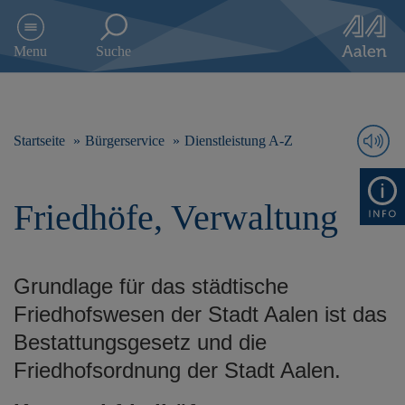
D
i
Menu
Suche
r
e
k
t
z
Startseite
Bürgerservice
Dienstleistung A-Z
u
m
I
Friedhöfe, Verwaltung
n
h
a
l
Grundlage für das städtische
t
s
Friedhofswesen der Stadt Aalen ist das
p
Bestattungsgesetz und die
r
i
Friedhofsordnung der Stadt Aalen.
n
g