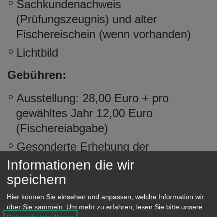
Sachkundenachweis
(Prüfungszeugnis) und alter
Fischereischein (wenn vorhanden)
Lichtbild
Gebühren:
Ausstellung: 28,00 Euro + pro
gewähltes Jahr 12,00 Euro
(Fischereiabgabe)
Gesonderte Erhebung der
Fischereiabgabe (Verlängerung):
Informationen die wir
16,00 Euro + pro gewähltes Jahr
speichern
12,00 Euro (Fischereiabgabe)
Hier können Sie einsehen und anpassen, welche Information wir
über Sie sammeln.
Um mehr zu erfahren, lesen Sie bitte unsere
Jahresfischereischein
Datenschutzerklärung
.