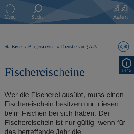
D
i
Menu
Suche
r
e
k
t
z
Startseite
Bürgerservice
Dienstleistung A-Z
u
m
I
Fischereischeine
n
h
a
l
Wer die Fischerei ausübt, muss einen
t
s
Fischereischein besitzen und diesen
p
beim Fischen bei sich haben. Der
r
i
Fischereischein ist nur gültig, wenn für
n
das betreffende Jahr die
g