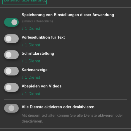
Ein Jahresfischereischein kann nur für
Speicherung von Einstellungen dieser Anwendung
die in Ausbildung befindlichen
(immer erforderlich)
Fischwirte bzw. Fischmeister, Biologen
↓
1
Dienst
für Fischereigewässer oder Förster, die
Vorlesefunktion für Text
↓
1
Dienst
in Fischereikunde geprüft sind,
Schriftdarstellung
ausgestellt werden.
↓
1
Dienst
Erforderliche Unterlagen
Kartenanzeige
↓
1
Dienst
Antrag
Abspielen von Videos
↓
1
Dienst
Personalausweis bzw. Reisepass
entsprechender Nachweis
Alle Dienste aktivieren oder deaktivieren
Mit diesem Schalter können Sie alle Dienste aktivieren oder
Lichtbild
deaktivieren.