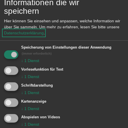
Link
Informationen die wir
speichern
Ferien
Hier können Sie einsehen und anpassen, welche Information wir
über Sie sammeln.
Um mehr zu erfahren, lesen Sie bitte unsere
Datenschutzerklärung
.
Unsere Anschrift
Speicherung von Einstellungen dieser Anwendung
(immer erforderlich)
Rathaus Waldhausen
↓
1
Dienst
Deutschordenstraße 19
Vorlesefunktion für Text
73432 Aalen-Waldhausen
↓
1
Dienst
Lage im GIS-Geodatenportal anzeigen
Schriftdarstellung
↓
1
Dienst
Kartenanzeige
↓
1
Dienst
Öffnungszeiten
Abspielen von Videos
↓
1
Dienst
Montag - Mittwoch 8.30 - 11.45 Uhr