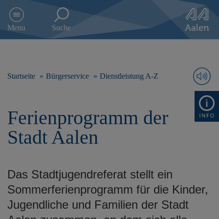
D
i
Menu
Suche
r
e
k
t
z
Startseite
Bürgerservice
Dienstleistung A-Z
u
m
I
Ferienprogramm der
n
h
Stadt Aalen
a
l
t
s
Das Stadtjugendreferat stellt ein
p
r
Sommerferienprogramm für die Kinder,
i
Jugendliche und Familien der Stadt
n
g